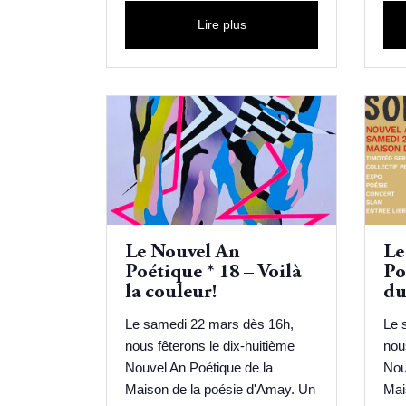
Lire plus
Le Nouvel An
Le
Poétique * 18 – Voilà
Po
la couleur!
du
Le samedi 22 mars dès 16h,
Le 
nous fêterons le dix-huitième
nou
Nouvel An Poétique de la
Nou
Maison de la poésie d'Amay. Un
Mai