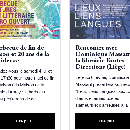
rbecue de fin de
Rencontre avec
ison et 20 ans de la
Dominique Massaut
sidence
la librairie Toutes
Directions (Liège)
dez-vous le samedi 4 juillet
Le jeudi 6 février, Dominique
17h30 pour notre rituel de fin
Massaut présentera son recu
saison à la Maison de la
"Lieux Liens Langues" aux c
sie d'Amay : le barbecue !
d'amis et amies poètes,
s profiterons de ce
slameurs et slameuses à la
Lire plus
Lire plus