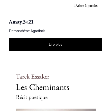
Amay.3×21
Démosthène Agrafiotis
Lire plus