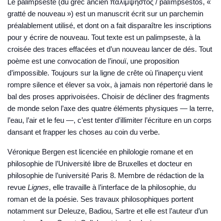
Le palimpseste (du grec ancien παλίμψηστος / palímpsêstos, «
gratté de nouveau ») est un manuscrit écrit sur un parchemin
préalablement utilisé, et dont on a fait disparaître les inscriptions
pour y écrire de nouveau. Tout texte est un palimpseste, à la
croisée des traces effacées et d’un nouveau lancer de dés. Tout
poème est une convocation de l’inouï, une proposition
d’impossible. Toujours sur la ligne de crête où l’inaperçu vient
rompre silence et élever sa voix, à jamais non répertorié dans le
bal des proses apprivoisées. Choisir de décliner des fragments
de monde selon l’axe des quatre éléments physiques — la terre,
l’eau, l’air et le feu —, c’est tenter d’illimiter l’écriture en un corps
dansant et frapper les choses au coin du verbe.
Véronique Bergen
est licenciée en philologie romane et en
philosophie de l’Université libre de Bruxelles et docteur en
philosophie de l’université Paris 8. Membre de rédaction de la
revue
Lignes
, elle travaille à l’interface de la philosophie, du
roman et de la poésie. Ses travaux philosophiques portent
notamment sur Deleuze, Badiou, Sartre et elle est l’auteur d’un