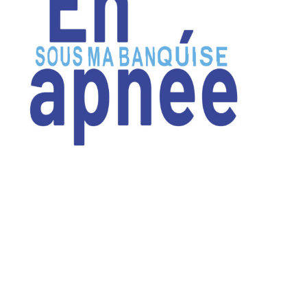
quotidien avec une lucidité teintée d’espoir. Pour reprendre
son souffle, le poète va chercher dans les interstices
lumineux que les souvenirs ou l’inattendue d’une
rencontre ont à lui offrir. À la lisière entre la mélancolie et
la joie ordinaire, la poésie de Claude Donnay est comme
une banquise, la lumière qu’elle renvoie cache une grande
part d’ombre.
Lire plus