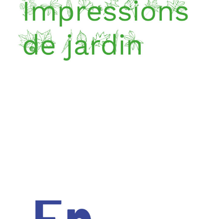
.
.
.
Un jardin et une vie amoureuse évoluent en miroir, au gré
de tous les cycles, d’heure en heure, de saison en saison,
dessinant un voyage poétique où la lumière et les ombres
se confondent.
.
.
Lire plus
Dans un monde suffoquant, Claude Donnay observe le