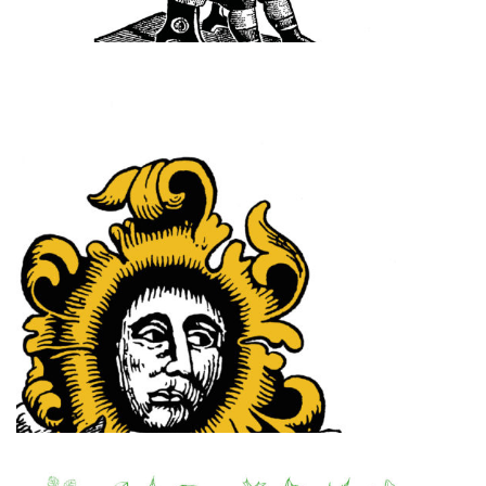
Catherine Barsics s’inspire du genre de la BD dans ce
second recueil. D’un ton faussement naïf, elle dépeint des
scènes de plage en Italie et crée un album rempli
d’instantanés. Entre étude comportementale, chronique
d’une monotonie ordinaire et esquisse d’une philosophie
du grain de sable, elle nous emmène en voyage, mais un
double voyage puisqu’une fois que l’été est loin,
commence la saison froide, celle de l’écrit. Celle de la
page.
Lire plus