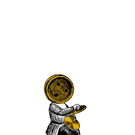
On ne sait ni où va le Train-Nuit, ni d’où il vient. Ce qui se
passe dans les différents wagons, on l’ignore aussi. On
sait seulement que c’est un train différent de tous les
autres, qu’il traverse notre époque et que, à bord du
wagon 73, un personnage, en prise avec sa propre folie et
celle du monde, note ses pensées, écoute, entend, et
nous parle de notre condition d’êtres humains, ici et
maintenant. Entre Beckett et Michaux, Aurélien Dony
signe un livre retentissant.
Lire plus