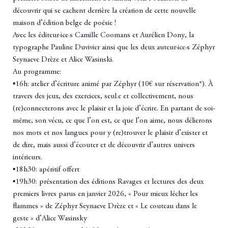
découvrir qui se cachent derrière la création de cette nouvelle
maison d’édition belge de poésie !
Avec les éditeur·ice·s
Camille Coomans
et
Aurélien Dony
, la
typographe
Pauline Duvivier
ainsi que les deux auteur·ice·s
Zéphyr
Seynaeve Drèze
et
Alice Wasinski
.
Au programme:
▪️16h: atelier d’écriture animé par Zéphyr (10€ sur réservation*).
À
travers des jeux, des exercices, seul.e et collectivement, nous
(re)connecterons avec le plaisir et la joie d’écrire. En partant de soi-
même, son vécu, ce que l’on est, ce que l’on aime, nous délierons
nos mots et nos langues pour y (re)trouver le plaisir d’exister et
de dire, mais aussi d’écouter et de découvrir d’autres univers
intérieurs.
▪️18h30: apéritif offert
▪️19h30: présentation des éditions Ravages et lectures des deux
premiers livres parus en janvier 2026, « Pour mieux lécher les
flammes » de Zéphyr Seynaeve Drèze et « Le couteau dans le
geste » d’Alice Wasinsky