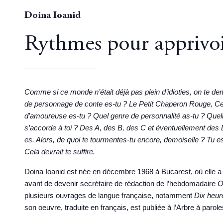
Doina Ioanid
Rythmes pour apprivoi
Comme si ce monde n’était déjà pas plein d’idioties, on te de
de personnage de conte es­-tu ? Le Petit Chaperon Rouge, Cen
d’amoureuse es­-tu ? Quel genre de personnalité as-tu ? Quel
s’accorde à toi ? Des A, des B, des C et éventuellement des 
es. Alors, de quoi te tourmentes-tu encore, demoiselle ? Tu
Cela devrait te suffire.
Doina Ioanid
est née en décembre 1968 à Bucarest, où elle a s
avant de devenir secrétaire de rédaction de l’hebdomadaire
O
plusieurs ouvrages de langue française, notamment
Dix heure
son oeuvre, traduite en français, est publiée à l’Arbre à parol