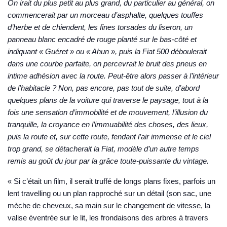
On irait du plus petit au plus grand, du particulier au général, on
commencerait par un morceau d’asphalte, quelques touffes
d’herbe et de chiendent, les fines torsades du liseron, un
panneau blanc encadré de rouge planté sur le bas-côté et
indiquant « Guéret » ou « Ahun », puis la Fiat 500 déboulerait
dans une courbe parfaite, on percevrait le bruit des pneus en
intime adhésion avec la route. Peut-être alors passer à l’intérieur
de l’habitacle ? Non, pas encore, pas tout de suite, d’abord
quelques plans de la voiture qui traverse le paysage, tout à la
fois une sensation d’immobilité et de mouvement, l’illusion du
tranquille, la croyance en l’immuabilité des choses, des lieux,
puis la route et, sur cette route, fendant l’air immense et le ciel
trop grand, se détacherait la Fiat, modèle d’un autre temps
remis au goût du jour par la grâce toute-puissante du vintage.
« Si c’était un film, il serait truffé de longs plans fixes, parfois un
lent travelling ou un plan rapproché sur un détail (son sac, une
mèche de cheveux, sa main sur le changement de vitesse, la
valise éventrée sur le lit, les frondaisons des arbres à travers